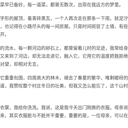
菜早已备好，每一道菜，都曾无数次，出现在我远方的梦里。
字形的屋顶，看青砖黑瓦，一个人再次走在那条一下雨，就泥泞
，也记得在小路尽头的每一间房屋。只是时间斑驳了土墙，有些
开。
的流水，每一颗河边的卵石上，都曾留着儿时的足迹，我常给身
又来到了河边，却无法走进它，融入它，它用它的温度把我拒绝
对望，却相对无言。
它重重包围，四周高大的林木，褪去了春夏的繁华，唯剩槎枒的
道，我赞叹整个村庄冬日的壮美，但我又怎么能忘了，这个山村
衣裳，我给你洗洗。我说，这是我今天出门刚换的衣服。母亲说
来，其实衣服脏与不脏并不重要，重要的是，一位母亲，可以在