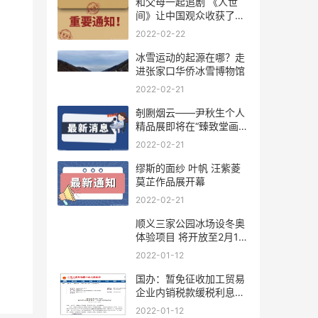
和父母一起追剧 《人世
间》让中国观众收获了久
违的
2022-02-22
冰雪运动的起源在哪？走
进张家口华侨冰雪博物馆
2022-02-21
剞劂烟云——尹秋生个人
精品展即将在“臻致堂画
廊”
2022-02-21
缪斯的面纱 叶帆 汪紫菱
莫芷作品展开幕
2022-02-21
顺义三家公园冰场设冬奥
体验项目 将开放至2月15
日
2022-01-12
国办：暂免征收加工贸易
企业内销税款缓税利息至
2022
2022-01-12