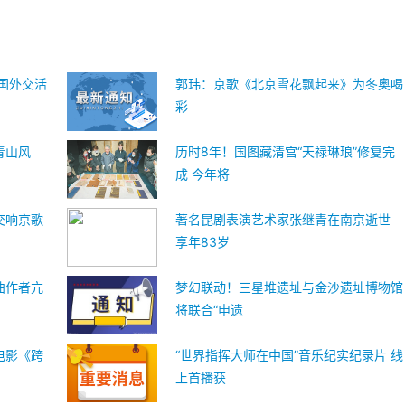
中国外交活
郭玮：京歌《北京雪花飘起来》为冬奥喝
彩
青山风
历时8年！国图藏清宫“天禄琳琅”修复完
成 今年将
交响京歌
著名昆剧表演艺术家张继青在南京逝世
享年83岁
曲作者亢
梦幻联动！三星堆遗址与金沙遗址博物馆
将联合“申遗
电影《跨
“世界指挥大师在中国”音乐纪实纪录片 线
上首播获