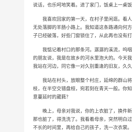
说话，也乐呵地笑着。进了家门，饭桌上一桌饭
我喜欢回家的第一天，在村子里闲逛。看人
无处落脚的羊肠小路上。我知道这条路通向何方
子已经破落，好些门窗锁住了，从此再也没有打
我惦记着村口的那条河。潺潺的溪流，呜咽
的朋友说，我是在故乡的河水里泡大的。今天我
我站在河边，同它像一对久别重逢的旧友，久久
我站在村头，放眼整个村庄，延绵的群山将
枝，在半空交错盘桓，宛若刻在青天一般。你知
意蔓延时的葳蕤？
晚上，母亲对我说，你的上衣脏了，换件新
那也脏了，得洗洗了。我看着母亲，突然明白过
不长的时间里，再给自己的孩子，洗一次衣裳。