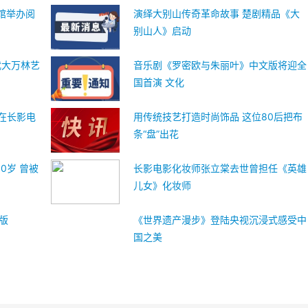
馆举办阅
演绎大别山传奇革命故事 楚剧精品《大
别山人》启动
武大万林艺
音乐剧《罗密欧与朱丽叶》中文版将迎全
国首演 文化
 在长影电
用传统技艺打造时尚饰品 这位80后把布
条“盘”出花
0岁 曾被
长影电影化妆师张立棠去世曾担任《英雄
儿女》化妆师
版
《世界遗产漫步》登陆央视沉浸式感受中
国之美