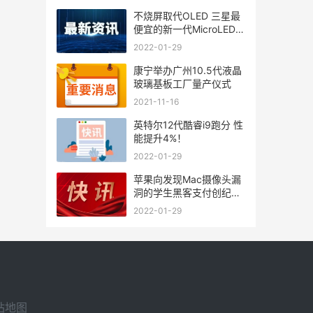
不烧屏取代OLED 三星最
便宜的新一代MicroLED彩
电来
2022-01-29
康宁举办广州10.5代液晶
玻璃基板工厂量产仪式
2021-11-16
英特尔12代酷睿i9跑分 性
能提升4%！
2022-01-29
苹果向发现Mac摄像头漏
洞的学生黑客支付创纪录
的100
2022-01-29
站地图