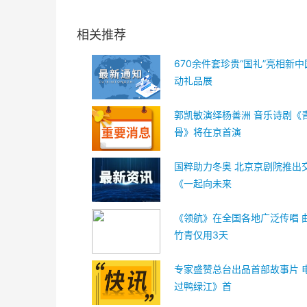
关键词：
相关推荐
670余件套珍贵“国礼”亮相新
动礼品展
郭凯敏演绎杨善洲 音乐诗剧《
骨》将在京首演
国粹助力冬奥 北京京剧院推出
《一起向未来
《领航》在全国各地广泛传唱 
竹青仅用3天
专家盛赞总台出品首部故事片 
过鸭绿江》首