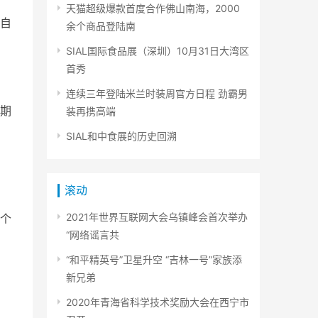
天猫超级爆款首度合作佛山南海，2000
自
余个商品登陆南
SIAL国际食品展（深圳）10月31日大湾区
首秀
连续三年登陆米兰时装周官方日程 劲霸男
期
装再携高端
SIAL和中食展的历史回溯
滚动
2021年世界互联网大会乌镇峰会首次举办
个
“网络谣言共
“和平精英号”卫星升空 “吉林一号”家族添
新兄弟
2020年青海省科学技术奖励大会在西宁市