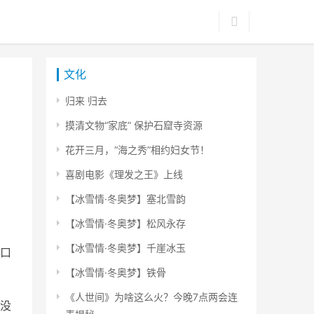
文化
归来 归去
摸清文物“家底” 保护石窟寺资源
花开三月，“海之秀”相约妇女节！
喜剧电影《理发之王》上线
【冰雪情·冬奥梦】塞北雪韵
【冰雪情·冬奥梦】松风永存
【冰雪情·冬奥梦】千崖冰玉
口
【冰雪情·冬奥梦】铁骨
《人世间》为啥这么火？今晚7点两会连
没