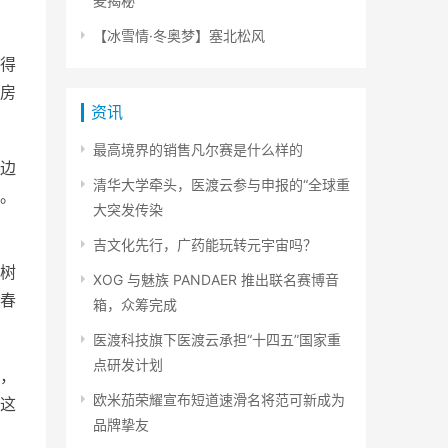
麦揭秘
【冰雪情·冬奥梦】塞北松风
得
房
资讯
最高境界的销售凡尔赛是什么样的
边
清华大学牵头，医渡云参与申报的“全球重
。
大突发传染
吉文化先行，广药能玩转元宇宙吗？
树
XOG 与魅族 PANDAER 推出联名赛博音
春
箱，众筹完成
医渡科技旗下医渡云承担“十四五”国家重
点研发计划
，
欧米茄荣耀宣布短道速滑名将范可新成为
这
品牌挚友