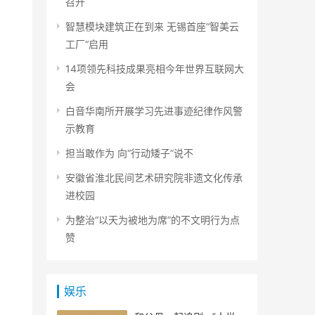
召开
智慧模块建筑正在到来 无锡首座“智美云
工厂“启用
14项领先科技成果亮相今年世界互联网大
会
白音华南所开展学习先进事迹纪律作风警
示教育
担当敢作为 向“行动矮子”说不
安徽省淮北民间艺术研究院非遗文化传承
进校园
为整治“以天为被地为席”的不文明行为点
赞
娱乐