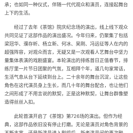
承；也如同一种仪式，伴随一代代观众和演员，连接起舞台
上下的生活。
经过了去年《茶馆》院庆纪念场的演出，线上线下观众
共同见证了这部作品的演出盛况。今年归来，仍聚集了包括
梁冠华、濮存昕、杨立新、何冰、吴刚、冯远征等人在内的
超强阵容，对观众而言，无疑又是一次观看人艺舞台中坚力
量集体表演的戏剧盛宴。本轮演出的排练首日正值春节，排
练厅里一片节日团聚的气氛，互相拜个年，道几句家常话，
生活气息从台下延续到台上。二十余年的舞台沉淀，让这些
角色在这代演员身上生长，而几十年的舞台配合，也让他们
之间形成了不用言说的默契，正是这种默契，让舞台群像塑
造得丝丝入扣。
此轮首演开启了《茶馆》第726场的演出。但作为经
典，这部作品依旧没有停止打磨。无论是演员对角色背景的
不断丰富，还是新演员进入剧组后，新老演员间的再次融