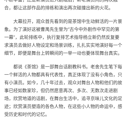
合，都让这部作品的排练和演出再次碰撞出新的火花。
大幕拉开，观众首先看到的是茶馆中生动鲜活的一片景
象。为了演好这被曹禺先生誉为“古今中外剧作中罕见的第
一幕”，此轮排练中，执行复排艺术指导杨立新仍然反复要
求演员去做好人物设定和场景训练，扎扎实实地演好每一个
细节，即便是舞台上转瞬间的一举一动也要体现舞台真实。
都说《茶馆》是一部舞台话剧教科书。老舍先生笔下每
一个鲜活的人物都具有代表性，真正体现了没有小角色，只
有小演员。如今，几十年过去，观众对舞台人物和他们的故
事已经如数家珍，但仍然愿意再次、多次、无数次走进剧
场，欣赏地道的话剧，在舞台生活中，追寻京味儿文化的足
迹；欣赏演员塑造的各色人物，在这些小人物的命运中，感
受历史和时代的记忆。