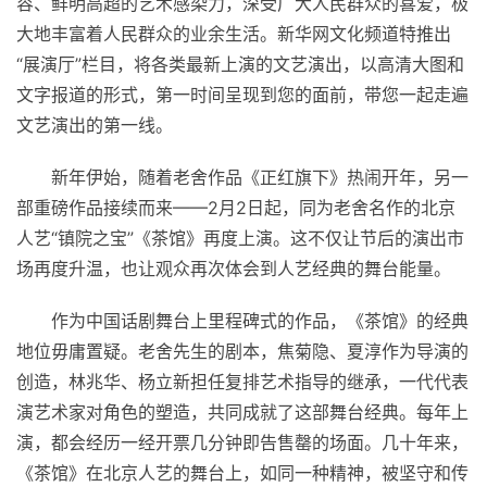
容、鲜明高超的艺术感染力，深受广大人民群众的喜爱，极
大地丰富着人民群众的业余生活。新华网文化频道特推出
“展演厅”栏目，将各类最新上演的文艺演出，以高清大图和
文字报道的形式，第一时间呈现到您的面前，带您一起走遍
文艺演出的第一线。
新年伊始，随着老舍作品《正红旗下》热闹开年，另一
部重磅作品接续而来——2月2日起，同为老舍名作的北京
人艺“镇院之宝”《茶馆》再度上演。这不仅让节后的演出市
场再度升温，也让观众再次体会到人艺经典的舞台能量。
作为中国话剧舞台上里程碑式的作品，《茶馆》的经典
地位毋庸置疑。老舍先生的剧本，焦菊隐、夏淳作为导演的
创造，林兆华、杨立新担任复排艺术指导的继承，一代代表
演艺术家对角色的塑造，共同成就了这部舞台经典。每年上
演，都会经历一经开票几分钟即告售罄的场面。几十年来，
《茶馆》在北京人艺的舞台上，如同一种精神，被坚守和传